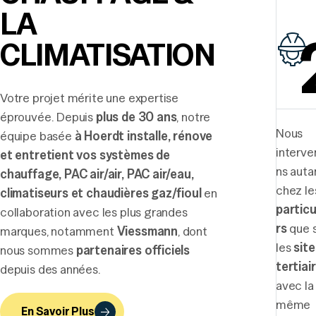
LA
CLIMATISATION
Votre projet mérite une expertise
éprouvée. Depuis
plus de 30 ans
, notre
Nous
équipe basée
à Hoerdt
installe, rénove
interve
et entretient vos systèmes de
ns auta
chauffage, PAC air/air, PAC air/eau,
chez le
climatiseurs et chaudières gaz/fioul
en
particu
collaboration avec les plus grandes
rs
que 
marques, notamment
Viessmann
, dont
les
site
nous sommes
partenaires officiels
tertiai
depuis des années.
avec la
même
En Savoir Plus