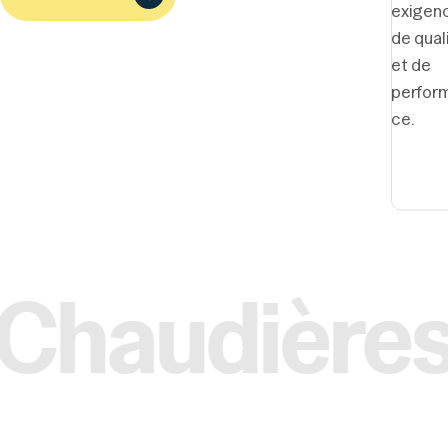
exigen
de qual
et de
perfor
ce.
es Gaz/Fio