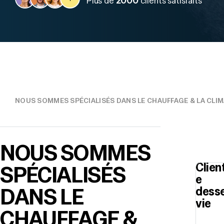
Plus de
2000
clients satisfaits
NOUS SOMMES SPÉCIALISÉS DANS LE CHAUFFAGE & LA CLI
NOUS SOMMES
Clien
SPÉCIALISÉS
e
DANS LE
dess
vie
CHAUFFAGE &