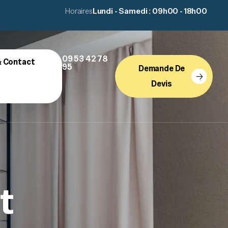
Horaires
Lundi - Samedi : 09h00 - 18h00
09 53 42 78
& Contact
95
Demande De
Devis
t