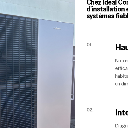
Chez Idéal Con
d’installation
systèmes fiab
01.
Hau
Notre 
effic
habit
un di
02.
Int
Diagn