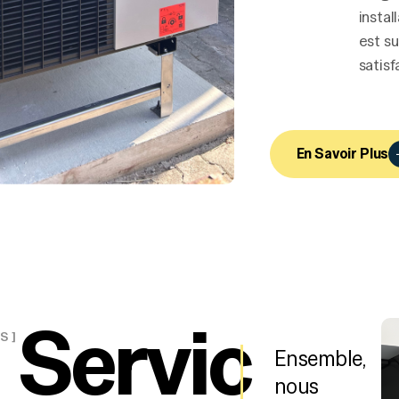
instal
est s
satisf
En Savoir Plus
Servic
S ]
Ensemble,
nous