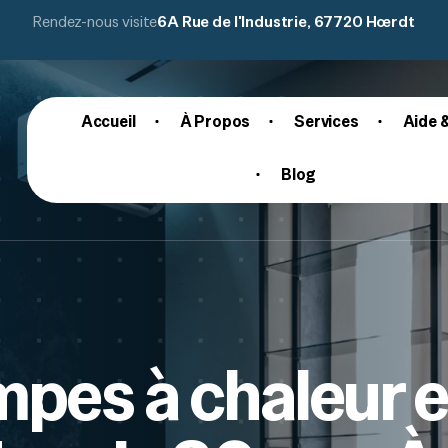
Rendez-nous visite
6A Rue de l'Industrie, 67720 Hœrdt
Accueil
À Propos
Services
Aide 
Blog
pes à chaleur e