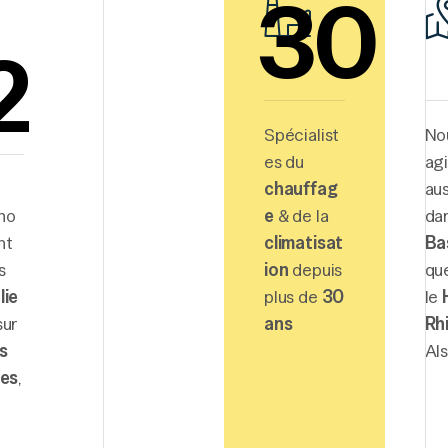
30
2
Spécialist
No
es du
ag
chauffag
aus
no
e
& de la
dan
nt
climatisat
Ba
s
ion
depuis
qu
lie
plus de
30
le
sur
ans
Rh
s
Al
res
,