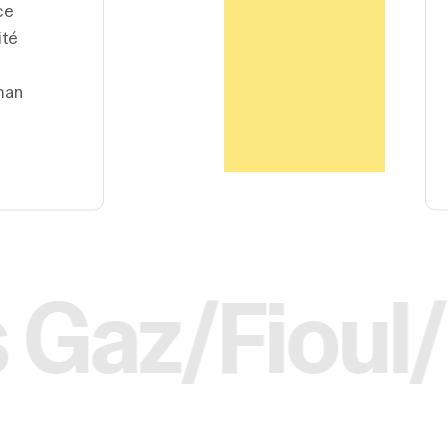
ce
ité
man
ul/Bois