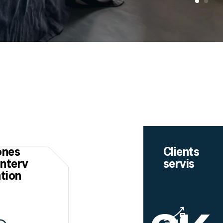
ones
Clients
interv
servis
tion