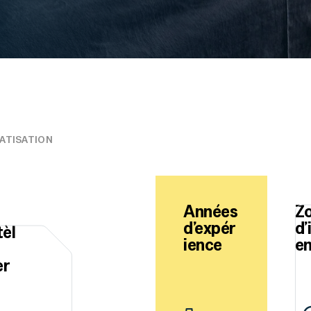
MATISATION
Années
Z
d’expér
d’
tèl
ience
en
er