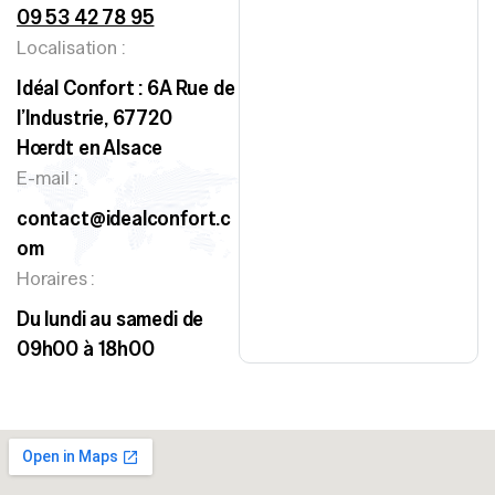
09 53 42 78 95
Localisation :
Idéal Confort :
6A Rue de
l’Industrie, 67720
Hœrdt
en Alsace
E-mail :
contact@idealconfort.c
om
Horaires :
Du lundi au samedi de
09h00 à 18h00