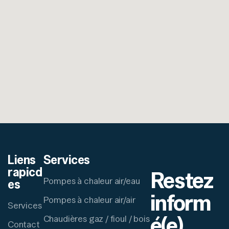
Liens
Services
rapicd
Restez
Pompes à chaleur air/eau
es
inform
Pompes à chaleur air/air
Services
é(e)
Chaudières gaz / fioul / bois
Contact