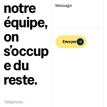
notre
équipe,
on
Envoyer
s’occup
e du
reste.
Téléphone :